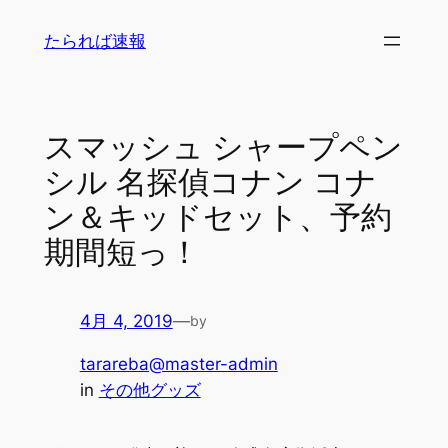
内
たられば速報
容
を
ス
キ
スマッシュ シャープペン
ッ
シル 名探偵コナン コナ
プ
ン＆キッドセット、予約
期間短っ！
4月 4, 2019
—
by
tarareba@master-admin
in
その他グッズ