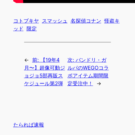
コトブキヤ
スマッシュ
名探偵コナン
怪盗キ
ッド
限定
←
前:
【19年4
次:
バンドリ・ガ
月〜】超像可動ジ
ルパのWEGOコラ
ョジョ5部再販ス
ボアイテム期間限
ケジュール第2弾
定受注中！
→
たられば速報