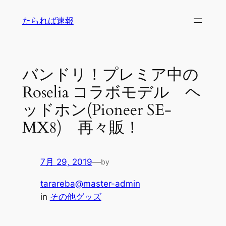
内
たられば速報
容
を
ス
キ
バンドリ！プレミア中の
ッ
Roselia コラボモデル ヘ
プ
ッドホン(Pioneer SE-
MX8) 再々販！
7月 29, 2019
—
by
tarareba@master-admin
in
その他グッズ