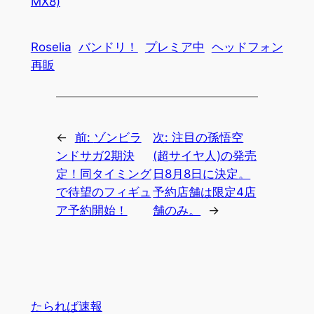
MX8)
Roselia
バンドリ！
プレミア中
ヘッドフォン
再販
←
前:
ゾンビラ
次:
注目の孫悟空
ンドサガ2期決
(超サイヤ人)の発売
定！同タイミング
日8月8日に決定。
で待望のフィギュ
予約店舗は限定4店
ア予約開始！
舗のみ。
→
たられば速報