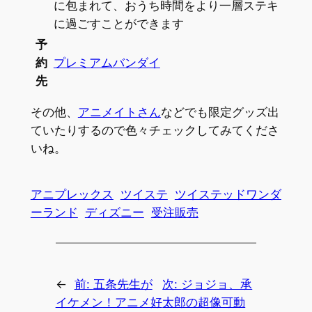
に包まれて、おうち時間をより一層ステキ
に過ごすことができます
予
約
プレミアムバンダイ
先
その他、
アニメイトさん
などでも限定グッズ出
ていたりするので色々チェックしてみてくださ
いね。
アニプレックス
ツイステ
ツイステッドワンダ
ーランド
ディズニー
受注販売
←
前:
五条先生が
次:
ジョジョ、承
イケメン！アニメ好
太郎の超像可動