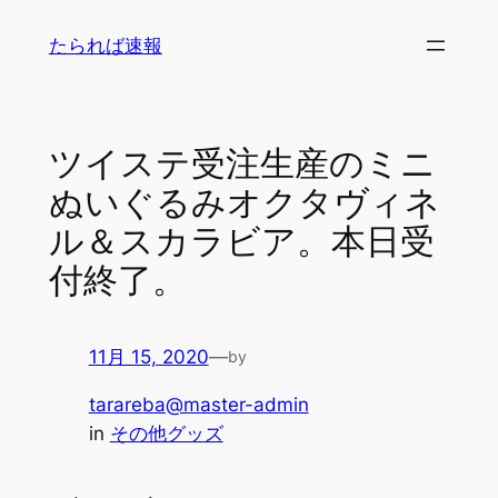
内
たられば速報
容
を
ス
キ
ツイステ受注生産のミニ
ッ
ぬいぐるみオクタヴィネ
プ
ル＆スカラビア。本日受
付終了。
11月 15, 2020
—
by
tarareba@master-admin
in
その他グッズ