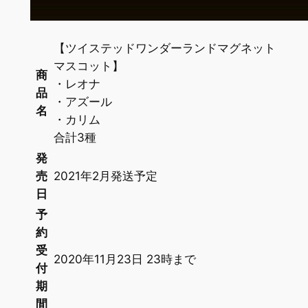
【ツイステッドワンダーランドマグネット
マスコット】
商
・レオナ
品
・アズール
名
・カリム
合計3種
発
売
2021年2月発送予定
日
予
約
受
2020年11月23日 23時まで
付
期
間