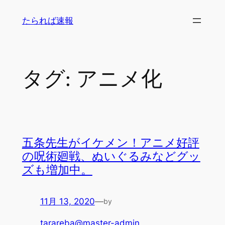
内
たられば速報
容
を
ス
キ
タグ:
アニメ化
ッ
プ
五条先生がイケメン！アニメ好評
の呪術廻戦、ぬいぐるみなどグッ
ズも増加中。
11月 13, 2020
—
by
tarareba@master-admin