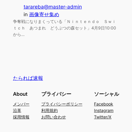
tarareba@master-admin
in
画像寄せ集め
争奪戦になりまくっている「Ｎｉｎｔｅｎｄｏ Ｓｗｉ
ｔｃｈ あつまれ どうぶつの森セット」4月9日10:00
から…
たられば速報
About
プライバシー
ソーシャル
メンバー
プライバシーポリシー
Facebook
沿革
利用規約
Instagram
採用情報
お問い合わせ
Twitter/X