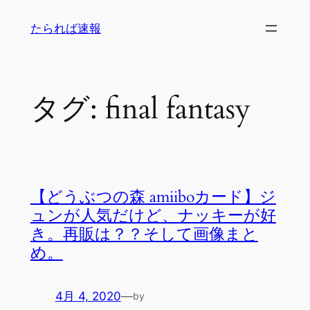
内
たられば速報
容
を
ス
キ
タグ:
final fantasy
ッ
プ
【どうぶつの森 amiiboカード】ジ
ュンが人気だけど、ナッキーが好
き。再販は？？そして画像まと
め。
4月 4, 2020
—
by