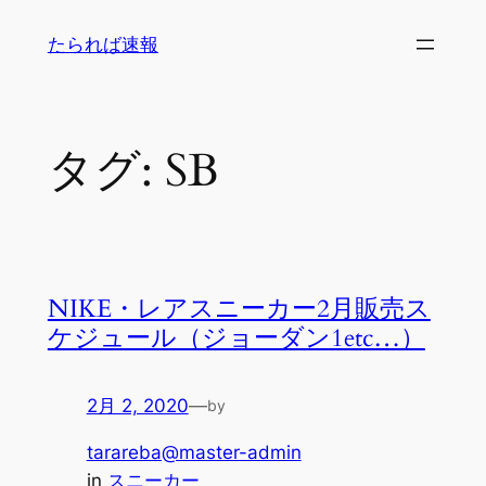
内
たられば速報
容
を
ス
キ
タグ:
SB
ッ
プ
NIKE・レアスニーカー2月販売ス
ケジュール（ジョーダン1etc…）
2月 2, 2020
—
by
tarareba@master-admin
in
スニーカー