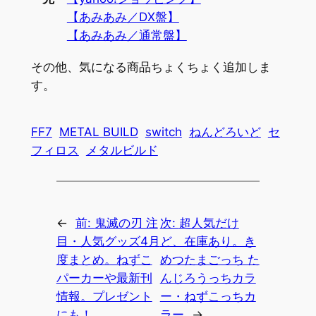
【あみあみ／DX盤】
【あみあみ／通常盤】
その他、気になる商品ちょくちょく追加しま
す。
FF7
METAL BUILD
switch
ねんどろいど
セ
フィロス
メタルビルド
←
前:
鬼滅の刃 注
次:
超人気だけ
目・人気グッズ4月
ど、在庫あり。き
度まとめ。ねずこ
めつたまごっち た
パーカーや最新刊
んじろうっちカラ
情報。プレゼント
ー・ねずこっちカ
にも！
ラー
→