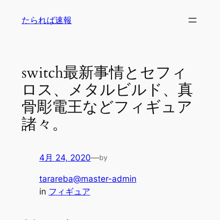
内
たられば速報
容
を
ス
キ
switch最新事情とセフィ
ッ
ロス、メタルビルド、真
プ
骨彫電王などフィギュア
諸々。
4月 24, 2020
—
by
tarareba@master-admin
in
フィギュア