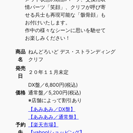
情パーツ「笑顔」、クリフが呼び寄
せる兵士も再現可能な「骸骨顔」も
お付けいたします。
作中の様々なシーンに思いを馳せて
お楽しみください！
商品
ねんどろいど デス・ストランディング
名
クリフ
発売
２０年１１月未定
日
DX盤／6,800円(税込)
価格
通常盤／5,200円(税込)
※店舗によって割引あり
【あみあみ／DX盤】
【あみあみ／通常盤】
予約
【楽天市場】
先
【yahoo!ショッピング】