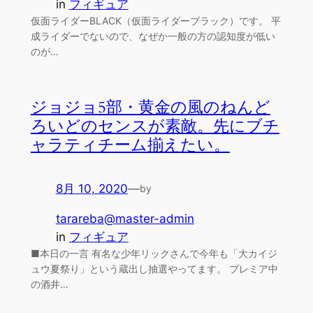
in
フィギュア
仮面ライダーBLACK（仮面ライダーブラック）です。 平
成ライダーでないので、なぜか一般の方の認知度が低い
のが…
ジョジョ5部・黄金の風のねんど
ろいどのセンスが素敵。先にブチ
ャラティチーム揃えたい。
8月 10, 2020
—
by
tarareba@master-admin
in
フィギュア
■本日の一言 有名な少年リックさんで今年も「大カイジ
ュウ夏祭り」という蔵出し抽選やってます。 プレミア中
の酒井…