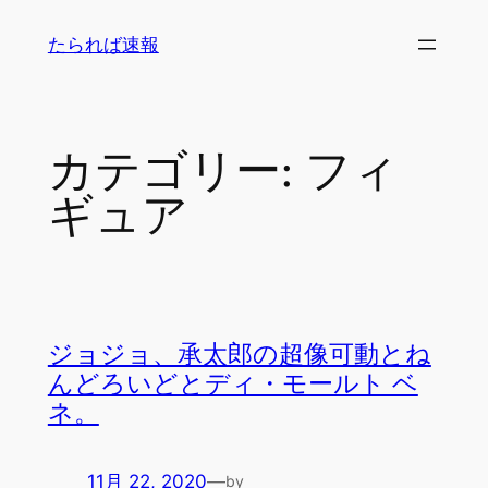
内
たられば速報
容
を
ス
キ
カテゴリー:
フィ
ッ
プ
ギュア
ジョジョ、承太郎の超像可動とね
んどろいどとディ・モールト ベ
ネ。
11月 22, 2020
—
by