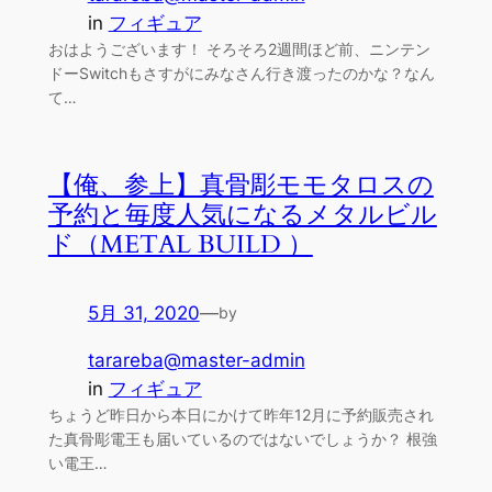
in
フィギュア
おはようございます！ そろそろ2週間ほど前、ニンテン
ドーSwitchもさすがにみなさん行き渡ったのかな？なん
て…
【俺、参上】真骨彫モモタロスの
予約と毎度人気になるメタルビル
ド（METAL BUILD ）
5月 31, 2020
—
by
tarareba@master-admin
in
フィギュア
ちょうど昨日から本日にかけて昨年12月に予約販売され
た真骨彫電王も届いているのではないでしょうか？ 根強
い電王…