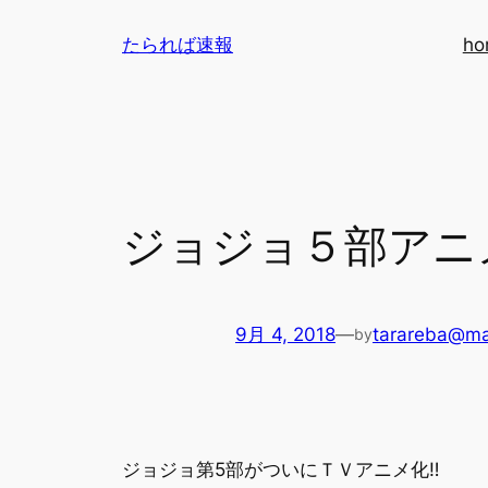
内
たられば速報
ho
容
を
ス
キ
ッ
プ
ジョジョ５部アニ
9月 4, 2018
—
tarareba@ma
by
ジョジョ第5部がついにＴＶアニメ化‼