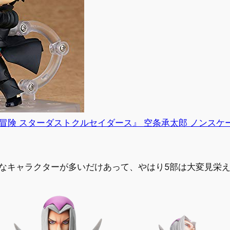
冒険 スターダストクルセイダース』 空条承太郎 ノンスケール
なキャラクターが多いだけあって、やはり5部は大変見栄