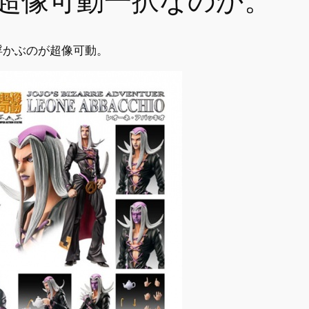
超像可動一択なのか。
浮かぶのが超像可動。