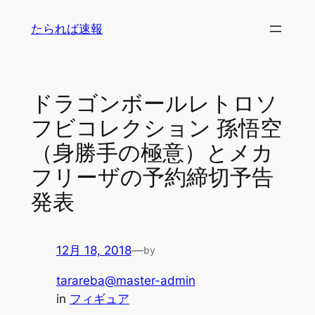
内
たられば速報
容
を
ス
キ
ドラゴンボールレトロソ
ッ
フビコレクション 孫悟空
プ
（身勝手の極意）とメカ
フリーザの予約締切予告
発表
12月 18, 2018
—
by
tarareba@master-admin
in
フィギュア