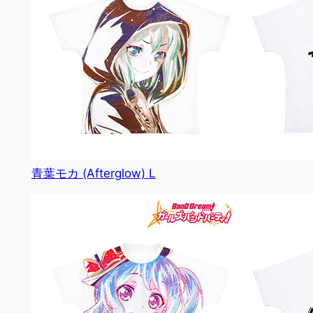
青葉モカ (Afterglow) L