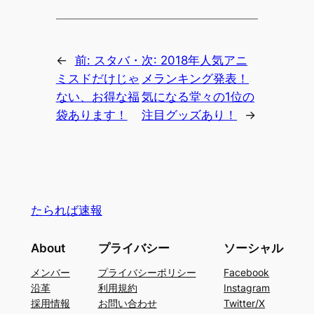
←
前:
スタバ・
次:
2018年人気アニ
ミスドだけじゃ
メランキング発表！
ない、お得な福
気になる堂々の1位の
袋あります！
注目グッズあり！
→
たられば速報
About
プライバシー
ソーシャル
メンバー
プライバシーポリシー
Facebook
沿革
利用規約
Instagram
採用情報
お問い合わせ
Twitter/X