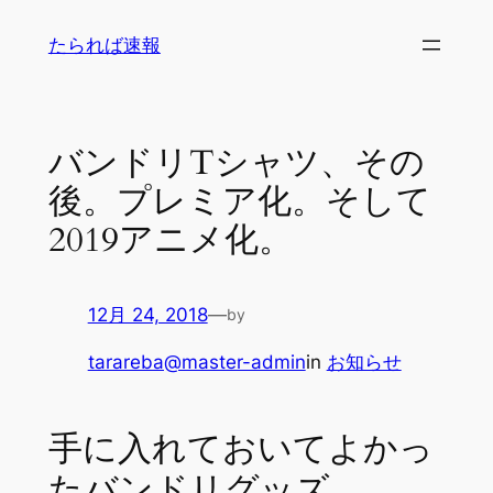
内
たられば速報
容
を
ス
キ
バンドリTシャツ、その
ッ
後。プレミア化。そして
プ
2019アニメ化。
12月 24, 2018
—
by
tarareba@master-admin
in
お知らせ
手に入れておいてよかっ
たバンドリグッズ