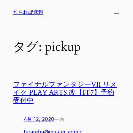
内
たられば速報
容
を
ス
キ
タグ:
pickup
ッ
プ
ファイナルファンタジーVII リメ
イク PLAY ARTS 改【FF7】予約
受付中
4月 12, 2020
—
by
tarareba@master-admin