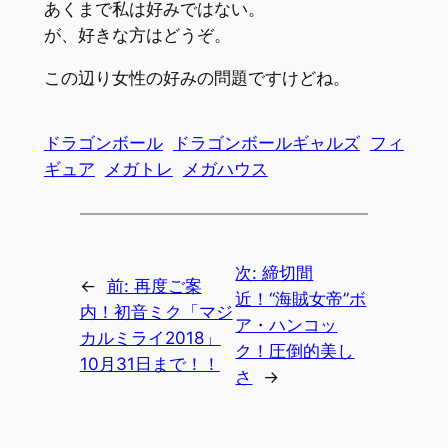
あくまで私は好みではない。
が、好きな方はどうぞ。
この辺り女性の好みの問題ですけどね。
ドラゴンボール
ドラゴンボールギャルズ
フィ
ギュア
メガトレ
メガハウス
次:
締切間
←
前:
再度ご案
近！“海賊女帝”ボ
内！初音ミク「マジ
ア・ハンコッ
カルミライ2018」
ク！圧倒的美し
10月31日まで！！
さ
→