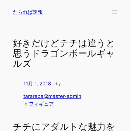
内
たられば速報
容
を
ス
キ
好きだけどチチは違うと
ッ
思うドラゴンボールギャ
プ
ルズ
11月 1, 2018
—
by
tarareba@master-admin
in
フィギュア
チチにアダルトな魅力を