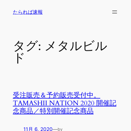
内
たられば速報
容
を
ス
キ
タグ:
メタルビル
ッ
プ
ド
受注販売＆予約販売受付中。
TAMASHII NATION 2020 開催記
念商品／特別開催記念商品
11月 6, 2020
—
by