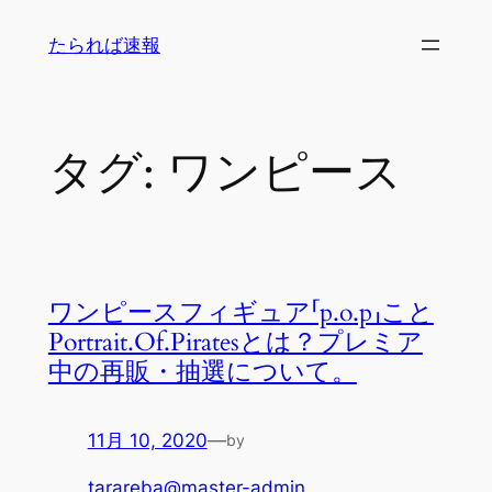
内
たられば速報
容
を
ス
キ
タグ:
ワンピース
ッ
プ
ワンピースフィギュア「p.o.p」こと
Portrait.Of.Piratesとは？プレミア
中の再販・抽選について。
11月 10, 2020
—
by
tarareba@master-admin